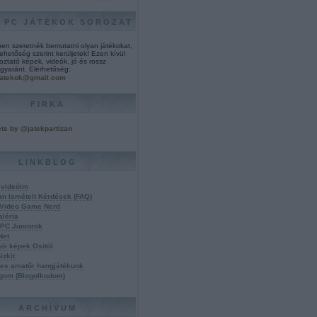
 PC JÁTÉKOK SOROZAT
ben szeretnék bemutatni olyan játékokat,
ehetőség szerint kerüljetek! Ezen kívül
ztató képek, videók, jó és rossz
egyaránt. Elérhetőség:
jatekok@gmail.com
FIRKA
ts by @jatekpartizan
LINKBLOG
 videóim
n Ismételt Kérdések (FAQ)
 Video Game Nerd
aléria
PC Juniorok
Net
ói képek Ositól
izkit
es amatőr hangjátékunk
gom (Blogolkodom)
ARCHÍVUM