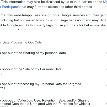
. This information may also be disclosed by us to third parties on the
IA
.
Participants
that may further disclose it to other third parties.
Válasz
 that this website/app uses one or more Google services and may gath
erre
including but not limited to your visit or usage behaviour. You may click 
 to Google and its third-party tags to use your data for below specifi
iviltulkapas.blog.hu/
2009.07.30. 13:05:41
ogle consent section.
en nem megy.
l Data Processing Opt Outs
Válasz
erre
o opt-out of the Sharing of my personal data.
In
Válasz
o opt-out of the Sale of my Personal Data.
erre
In
gamecsaszar.blog.hu
2009.07.30. 13:40:50
to opt-out of processing my Personal Data for Targeted
kezdeményezés a sorozat.
ing.
dyD!
In
Válasz
erre
o opt-out of Collection, Use, Retention, Sale, and/or Sharing
ersonal Data that Is Unrelated with the Purposes for which it
lected.