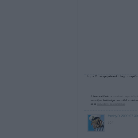
https://rosszpcjatekok.blog.hu/api/
A hozzászólások a
vonatkozó jogszabályo
semmilyen felelősséget nem vállal, azokat ne
és az
adatvédelmi tájékoztatóban
.
freddyD
2009.07.30
böff