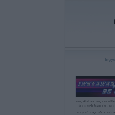
'Ingy
amelyekkel talán még nem találko
és ti is kipróbáljátok őket, az
A legelső alanyt talán az időseb