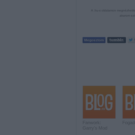
A .hu-s oldalamon megnézhetitek
akarom ezt 
Fanwork:
Fogad
Garry's Mod