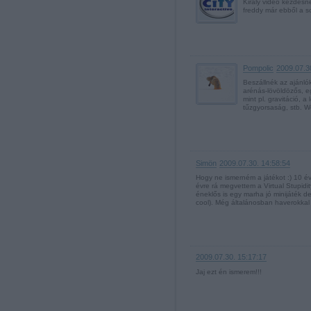
Király videó kezdésn
freddy már ebből a sor
Pompolic
2009.07.3
Beszállnék az ajánló
arénás-lövöldözős, e
mint pl. gravitáció, 
tűzgyorsaság, stb. 
Simön
2009.07.30. 14:58:54
Hogy ne ismerném a játékot :) 10 év
évre rá megvettem a Virtual Stupidit
éneklős is egy marha jó minijáték d
cool). Még általánosban haverokkal is
2009.07.30. 15:17:17
Jaj ezt én ismerem!!!