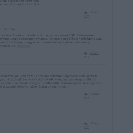
ek de a játékot már ismertem
ozatból is várjuk a köv. vidit
Válasz
erre
0. 14:51:42
k sorába: Tunnels of Underworld, vagy csak simán TOU. Felülnézetes
gymást, vagy a kompjútert irthatjuk. Rengeteg beállítási lehetőségünk van,
a levegő sűrűsége, a fegyverek használhatósága playerre lebontva,
Weboldaluk a
tou.has.it/
Válasz
erre
es korom körül volt az M1-en valami műsorban egy videó erről, aztán fél
y-t amit azóta (9 éve) is kincsként őrzök. A léggitározás meg a böfögős
e ez viszi el a pálmát. Amúgy én Buttheaddel szoktam nyomulni (loogies are
 játszottuk felváltva, akkor órákig elvoltunk vele :)
Válasz
erre
Válasz
erre