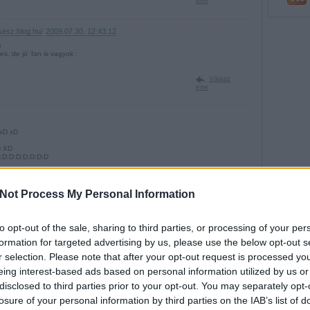
erre
rsesz.blog.hu/
2009.07.30. 12:43:12
)
, de jó' fan is vagyok :
Válasz
erre
 xD xD
D XD
D:D:D:D:D:D:D:D
Válasz
Not Process My Personal Information
erre
to opt-out of the sale, sharing to third parties, or processing of your per
. 12:46:11
formation for targeted advertising by us, please use the below opt-out s
e nem volt vicces ;)
sőzést
r selection. Please note that after your opt-out request is processed y
eing interest-based ads based on personal information utilized by us or
Válasz
erre
disclosed to third parties prior to your opt-out. You may separately opt-
losure of your personal information by third parties on the IAB’s list of
rsesz.blog.hu/
2009.07.30. 12:46:42