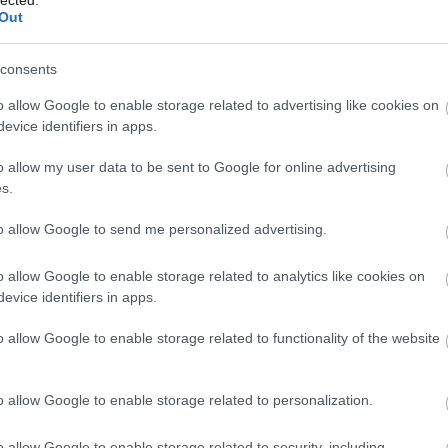
Out
ot is be fogsz mutatni, ajánlom a Generally-t.Egyszerű 3D-s felülézetes
rral órákig el tudtok lenni vele :D
ipróbáld.
consents
Válasz
erre
o allow Google to enable storage related to advertising like cookies on
evice identifiers in apps.
ja meg introja, és atomcsúúcs
o allow my user data to be sent to Google for online advertising
Válasz
erre
s.
ef.hu/x/8s9r
2009.07.30. 13:45:19
to allow Google to send me personalized advertising.
tényleg jól el lehet vele hülyülni :D
bi ilyenre is, mert úgyis lesz olyan is amit nem ismerek (legalábbis
o allow Google to enable storage related to analytics like cookies on
evice identifiers in apps.
Válasz
erre
o allow Google to enable storage related to functionality of the website
. 13:48:42
ogy benne lesz ;) Nagy kedvenc az is. Úgy lealázza a csillivilli autós
i hihetetlen
o allow Google to enable storage related to personalization.
Válasz
erre
o allow Google to enable storage related to security, including