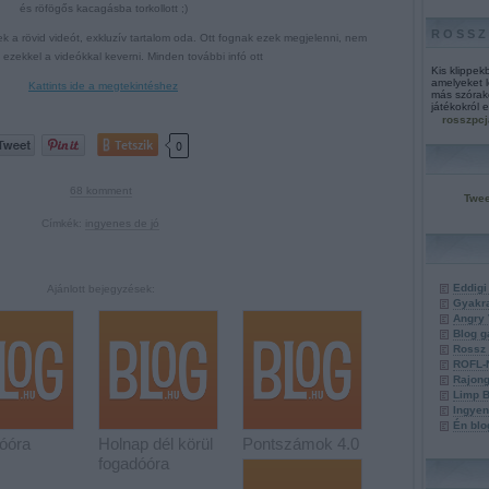
és röfögős kacagásba torkollott ;)
ROSSZ
 a rövid videót, exkluzív tartalom oda. Ott fognak ezek megjelenni, nem
ezekkel a videókkal keverni. Minden további infó ott
Kis klippek
amelyeket l
Kattints ide a megtekintéshez
más szórako
játékokról 
rosszpc
Tetszik
0
68
komment
Twee
Címkék:
ingyenes de jó
Eddigi
Ajánlott bejegyzések:
Gyakra
Angry
Blog g
Rossz 
ROFL-
Rajong
Limp B
Ingyen
Én blo
óóra
Holnap dél körül
Pontszámok 4.0
fogadóóra