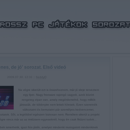
enes, de jó' sorozat. Első videó
2009.07.30. 12:31 ::
freddyD
Na végre sikerült ezt is összehoznom, már jó ideje terveztem
egy ilyet. Nagy freeware rajongó vagyok, azok között
rengeteg olyan van, amely megérdemelné, hogy milliók
játsszák, de többnyire nem lettek híresek. Ezen szeretnék
változtatni és bemutatni pár személyes kedvencemet,
ztatok. Sőt, a legtöbbel egészen biztosan nem. Remélem sikerül a projekt
t végre nincs már az az imidzsem egyeseknél, hogy én csak fikázni tudok...
bek ismerhetik, igazi fiús játék, amelyet mindenki mutogatott mindenkinek