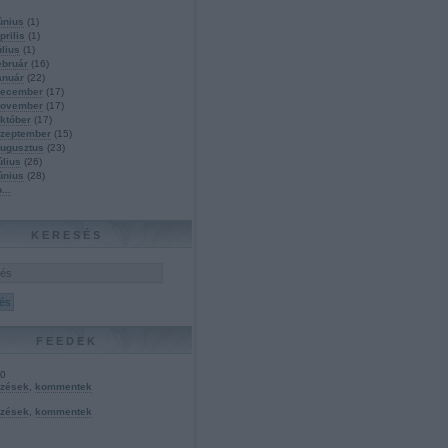
únius
(
1
)
prilis
(
1
)
úlius
(
1
)
ebruár
(
16
)
anuár
(
22
)
december
(
17
)
november
(
17
)
któber
(
17
)
szeptember
(
15
)
ugusztus
(
23
)
úlius
(
26
)
únius
(
28
)
b
...
KERESÉS
FEEDEK
.0
yzések
,
kommentek
yzések
,
kommentek