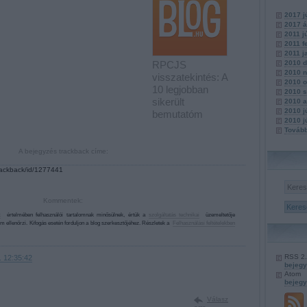
2017 j
2017 á
2011 j
2011 f
2011 j
RPCJS
2010 
2010 
visszatekintés: A
2010 o
10 legjobban
2010 
sikerült
2010 a
2010 j
bemutatóm
2010 j
Továb
A bejegyzés trackback címe:
trackback/id/1277441
Kommentek:
k
értelmében felhasználói tartalomnak minősülnek, értük a
szolgáltatás technikai
üzemeltetője
m ellenőrzi. Kifogás esetén forduljon a blog szerkesztőjéhez. Részletek a
Felhasználási feltételekben
RSS 2
. 12:35:42
bejeg
Atom
bejeg
Válasz