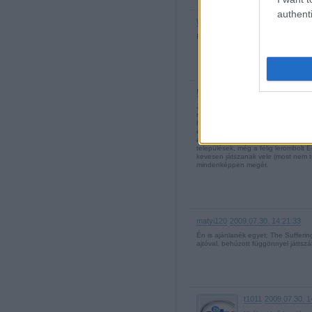
authenti
Woody-
·
http://szaguldocirkusz.b
Remek ötlet, Freddy, legalább ezekk
Máté92
2009.07.30. 14:12:52
Jó videó lett! Én is ajánlanék 1et: a
motorját használja, lehet választani
hackelni a rögzített gépágyúkat, de
erősíteni (gránátvető, légkalapács, 
exoskeleton ruha, amivel ki lehet bí
települések, még a félig lerombolt E
kevesen játszanak vele (most nem 
mindenképpen megér.
matyi120
2009.07.30. 14:21:33
Én is ajánlanék egyet: The Sufferi
ajtóval, behúzott függönnyel játtszá
t1011
2009.07.30. 1