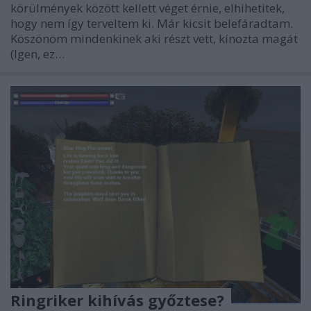
körülmények között kellett véget érnie, elhihetitek,
hogy nem így terveltem ki. Már kicsit belefáradtam.
Köszönöm mindenkinek aki részt vett, kínozta magát
(Igen, ez…
Ringriker kihívás győztese?