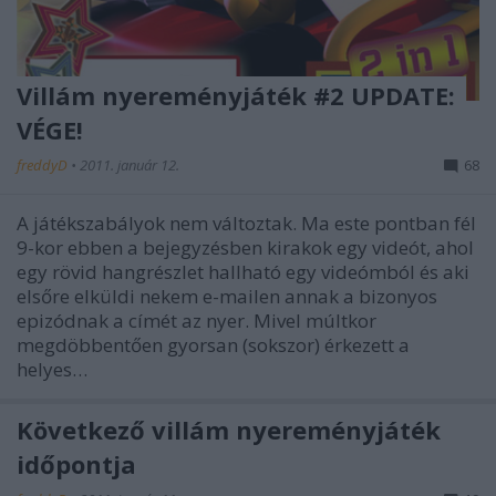
Villám nyereményjáték #2 UPDATE:
VÉGE!
freddyD
•
2011. január 12.
68
A játékszabályok nem változtak. Ma este pontban fél
9-kor ebben a bejegyzésben kirakok egy videót, ahol
egy rövid hangrészlet hallható egy videómból és aki
elsőre elküldi nekem e-mailen annak a bizonyos
epizódnak a címét az nyer. Mivel múltkor
megdöbbentően gyorsan (sokszor) érkezett a
helyes…
Következő villám nyereményjáték
időpontja