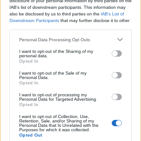
disclosure of your personal information by third parties on the
Villám nyereményjáték #3 UPDATE:
IAB’s list of downstream participants. This information may
VÉGE!
also be disclosed by us to third parties on the
IAB’s List of
Downstream Participants
that may further disclose it to other
freddyD
•
2011. január 16.
15
third parties.
Please note that this website/app uses one or more Google
Personal Data Processing Opt Outs
A játékszabályok nem változtak. Ma pontban
services and may gather and store information including but
délután fél 2-kor ebben a bejegyzésben kirakok egy
not limited to your visit or usage behaviour. You may click to
I want to opt-out of the Sharing of my
videót, ahol egy rövid hangrészlet hallható most már
personal data.
grant or deny consent to Google and its third-party tags to
Opted In
két videómból és aki elsőre elküldi nekem e-mailen
use your data for below specified purposes in below Google
azoknak a bizonyos epizódoknak a címét az
consent section.
I want to opt-out of the Sale of my
nyer.Ennek is jó hamar vége lett. Az első helyes…
Personal Data.
Opted In
Következő villám nyereményjáték
I want to opt-out of processing my
Personal Data for Targeted Advertising.
időpontja
Opted In
freddyD
•
2011. január 15.
19
I want to opt-out of Collection, Use,
Retention, Sale, and/or Sharing of my
Personal Data that Is Unrelated with the
Vasárnap 13:30A szabályok nem változtak, egyedül
Purposes for which it was collected.
Opted Out
a feladvány lesz most kicsit más. Hogy a "próba-