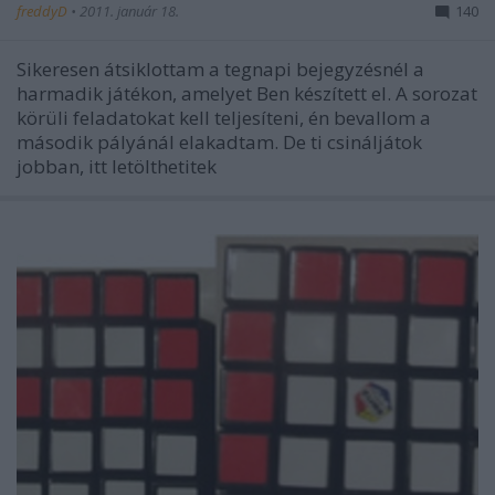
freddyD
•
2011. január 18.
140
Sikeresen átsiklottam a tegnapi bejegyzésnél a
harmadik játékon, amelyet Ben készített el. A sorozat
körüli feladatokat kell teljesíteni, én bevallom a
második pályánál elakadtam. De ti csináljátok
jobban, itt letölthetitek