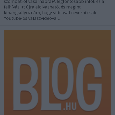
szombatról vasárnapra)A legfontosabb infók és a
felhívás itt újra elolvasható, és megint
kihangsúlyoznám, hogy videóval nevezni csak
Youtube-os válaszvideóval…