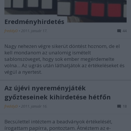
Eredményhirdetés
freddyD
•
2011. január 17.
44
Nagy nehezen végre sikerüt döntést hoznom, de el
kell mondanom az unalomig ismételt
sablonszöveget, hogy sok ember megérdemelte
volna... Az ugrás után láthatjátok az értékeléseket és
végül a nyertest.
Az újévi nyereményjáték
győzteseinek kihirdetése hétfőn
freddyD
•
2011. január 16.
18
Becsülettel intéztem a beadványok értékelését,
írogattam papírra, pontoztam. Átnéztem az e-