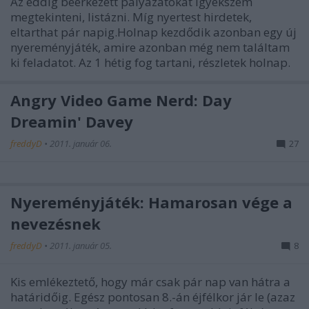
Az eddig beérkezett pályázatokat igyekszem
megtekinteni, listázni. Míg nyertest hirdetek,
eltarthat pár napig.Holnap kezdődik azonban egy új
nyereményjáték, amire azonban még nem találtam
ki feladatot. Az 1 hétig fog tartani, részletek holnap.
Angry Video Game Nerd: Day
Dreamin' Davey
freddyD
•
2011. január 06.
27
Nyereményjáték: Hamarosan vége a
nevezésnek
freddyD
•
2011. január 05.
8
Kis emlékeztető, hogy már csak pár nap van hátra a
határidőig. Egész pontosan 8.-án éjfélkor jár le (azaz