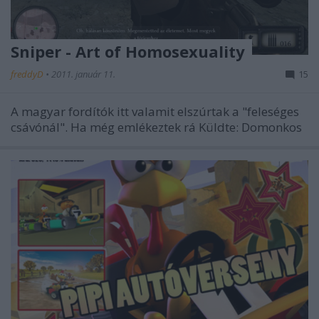
Sniper - Art of Homosexuality
freddyD
•
2011. január 11.
15
A magyar fordítók itt valamit elszúrtak a "feleséges
csávónál". Ha még emlékeztek rá Küldte: Domonkos