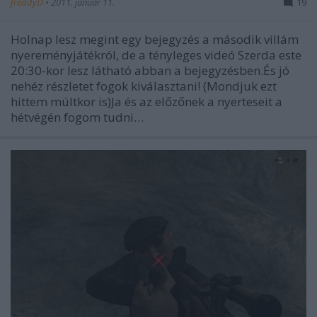
freddyD
•
2011. január 11.
19
Holnap lesz megint egy bejegyzés a második villám
nyereményjátékról, de a tényleges videó Szerda este
20:30-kor lesz látható abban a bejegyzésben.És jó
nehéz részletet fogok kiválasztani! (Mondjuk ezt
hittem múltkor is)Ja és az előzőnek a nyerteseit a
hétvégén fogom tudni…