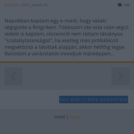
freddyD
•
2011. január 01.
146
Napokban kaptam egy e-mailt, hogy valaki
végigvitte a Ringrikert. Többszöri ide-oda után végül
videót is kaptam, részemről nem láttam látványos
"szabálytalanságot", ha esetleg más próbálkozó
megvétózná a látottak alapján, akkor hétfőig tegye.
Baloldalt a varázslatok mondjuk másképpen…
SÜTI BEÁLLÍTÁSOK MÓDOSÍTÁSA
mobil
|
teljes