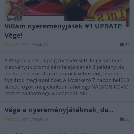
Villám nyereményjáték #1 UPDATE:
Vége!
freddyD
•
2011. január 10.
52
A Playpark nevű újság megkeresett, hogy aktuális
kiadványuk promójáért felajánlanak 3 példányt és
én ebben nem láttam semmi kivetnivalót, hiszen ti
fogjátok megkapni őket. A következő 7 napon belül 3
videót fogok megjelentetni, ahol egy NAGYON RÖVID
részlet hallható egy videómból. Aki…
Vége a nyereményjátéknak, de...
freddyD
•
2011. január 09.
25