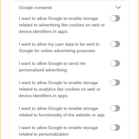
szerencse" tippelgetést megnehezítsem, a következő
Google consents
videóban 2 idézet is lesz. Tehát az első, aki
mindkettőt kitalálja, az nyer. Az egyik közepes
I want to allow Google to enable storage
nehézségű lesz, a második…
related to advertising like cookies on web or
device identifiers in apps.
I want to allow my user data to be sent to
Google for online advertising purposes.
I want to allow Google to send me
personalized advertising.
I want to allow Google to enable storage
related to analytics like cookies on web or
device identifiers in apps.
I want to allow Google to enable storage
related to functionality of the website or app.
I want to allow Google to enable storage
Önteszt: Crazy Chicken Kart 2
related to personalization.