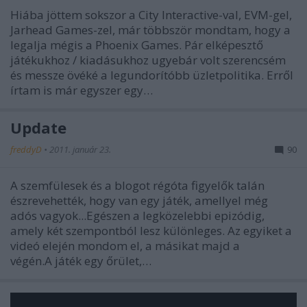
Hiába jöttem sokszor a City Interactive-val, EVM-gel,
Jarhead Games-zel, már többször mondtam, hogy a
legalja mégis a Phoenix Games. Pár elképesztő
játékukhoz / kiadásukhoz ugyebár volt szerencsém
és messze övéké a legundorítóbb üzletpolitika. Erről
írtam is már egyszer egy…
Update
freddyD
•
2011. január 23.
90
A szemfülesek és a blogot régóta figyelők talán
észrevehették, hogy van egy játék, amellyel még
adós vagyok...Egészen a legközelebbi epizódig,
amely két szempontból lesz különleges. Az egyiket a
videó elején mondom el, a másikat majd a
végén.A játék egy őrület,…