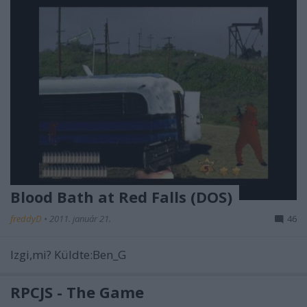
Blood Bath at Red Falls (DOS)
freddyD
•
2011. január 21.
46
Izgi,mi? Küldte:Ben_G
RPCJS - The Game